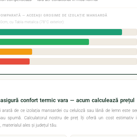
COMPARATĂ — ACEEAȘI GROSIME DE IZOLAȚIE MANSARDĂ
0cm, cu Tabla metalica (78°C exterior):
l asigură confort termic vara — acum calculează prețul
i arată de ce izolația mansardei cu celuloză sau lână de lemn este se
au spumă. Calculatorul nostru de preț îți oferă un cost estimativ i
materialul ales și județul tău.