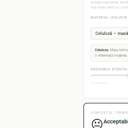
Izolația mansardei decide
mai mare oferă un confor
MATERIAL IZOLAȚI
Celuloza:
Masa termica
o elibereaza noaptea, 
GROSIMEA STRATULU
15 cm40 cm
CONFORTUL TERMIC
😐
Acceptab