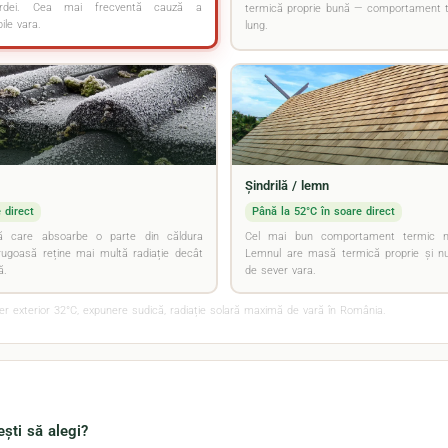
ardei. Cea mai frecventă cauză a
termică proprie bună — comportament t
ile vara.
lung.
Șindrilă / lemn
 direct
Până la 52°C în soare direct
ă care absoarbe o parte din căldura
Cel mai bun comportament termic natu
rugoasă reține mai multă radiație decât
Lemnul are masă termică proprie și nu 
ă.
de sever vara.
er exterior 32°C, expunere sudică, radiație solară maximă de vară în România.
ești să alegi?