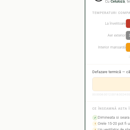
Cu
Celuloză
, 
TEMPERATURI COMPAR
La învelitoare
Aer exterior
Interior mansardă
Defazare termică — că
00:0006:0012:0018:0024:00
CE ÎNSEAMNĂ ASTA Î
Dimineata si seara 
✓
Orele 15-20 pot fi u
!
Un ventilator de p
!