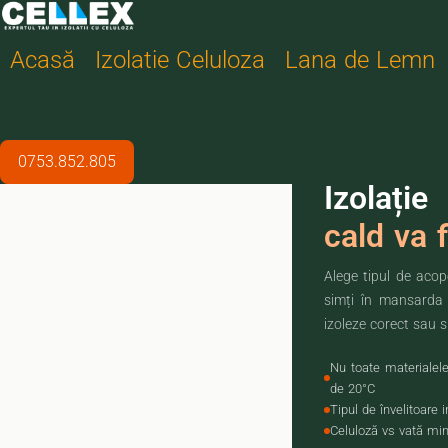
Acasă
Izolatie Celuloza
Lana de Lemn
CALCULATOR GR
0753.852.805
Izolați
cald va f
Alege tipul de acope
simți în mansarda 
izoleze corect sau s
Nu toate materialel
de 20°C
Tipul de învelitoare
Celuloză vs vată min