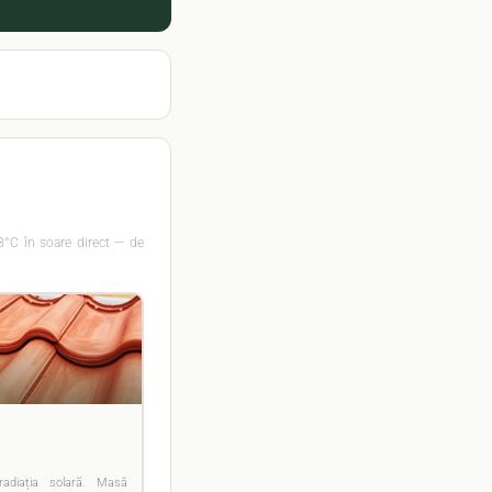
78°C în soare direct — de
 radiația solară. Masă