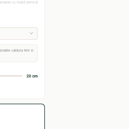
aterialele cu masă termică
soarbe caldura lent si
20 cm