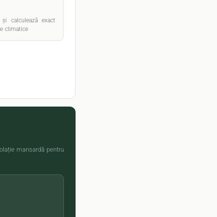
și calculează exact
e climatice
zolație mansardă pentru