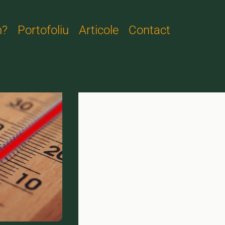
m?
Portofoliu
Articole
Contact