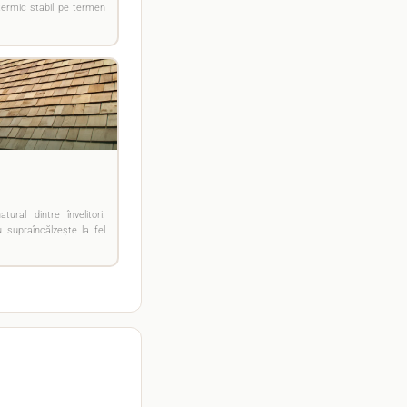
ermic stabil pe termen
ral dintre învelitori.
supraîncălzește la fel