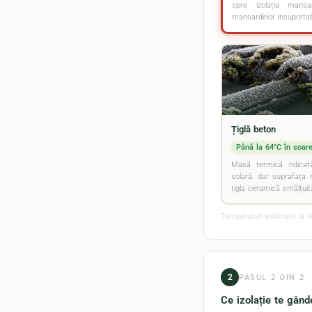
spre izolația mans
mansardelor insuportab
Țiglă beton
Până la 64°C în soare
Masă termică ridicat
solară, dar suprafața 
țigla ceramică smălțuit
Temperaturi estimate la a
2
PASUL 2 DIN 2
Ce izolație te gând