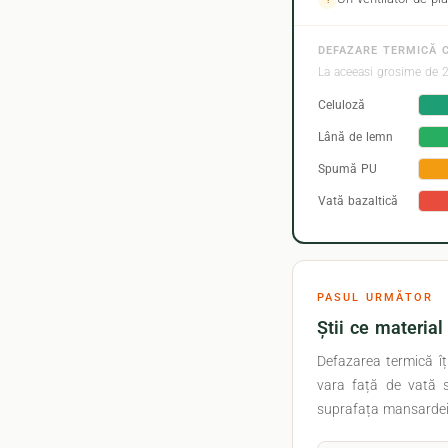
DEFAZARE TERMICĂ 
La aceeasi grosime de 2
Celuloză
Lână de lemn
Spumă PU
Vată bazaltică
PASUL URMĂTOR
Știi ce materia
Defazarea termică îț
vara față de vată s
suprafața mansardei, 