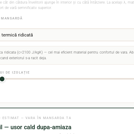
 cât din căldura învelitorii ajunge în interior și cu câtă întârziere. La același λ, m
t de vară semnificativ superior.
E MANSARDĂ
 ridicata (c=2100 J/kgK) — cel mai eficient material pentru confortul de vara. Ab
cand exteriorul s-a racit deja.
I DE IZOLAȚIE
 ESTIMAT — VARA ÎN MANSARDA TA
il — usor cald dupa-amiaza