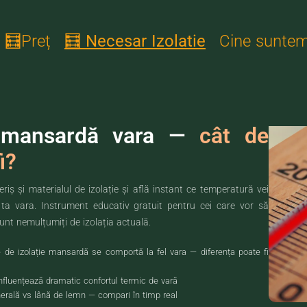
🧮Preț
🧮 Necesar Izolatie
Cine sunte
ATUIT · CELLEX
e mansardă vara —
cât de
i?
riș și materialul de izolație și află instant ce temperatură vei
ta vara. Instrument educativ gratuit pentru cei care vor să
unt nemulțumiți de izolația actuală.
e de izolație mansardă se comportă la fel vara — diferența poate fi
 influențează dramatic confortul termic de vară
erală vs lână de lemn — compari în timp real