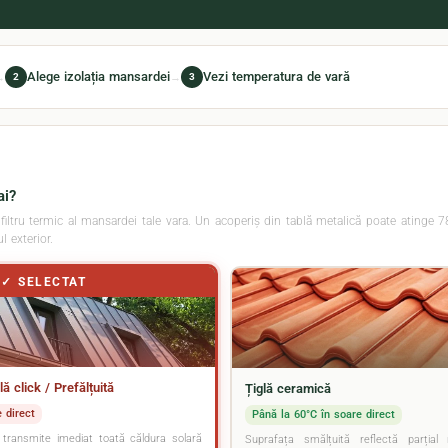
Alege izolația mansardei
Vezi temperatura de vară
2
3
→
→
ai?
 filtru termic al mansardei tale vara. Un acoperiș din tablă metalică poate atinge 
l exterior.
✓ SELECTAT
ă click / Prefălțuită
Țiglă ceramică
 direct
Până la 60°C în soare direct
ransmite imediat toată căldura solară
Suprafața smălțuită reflectă parțial