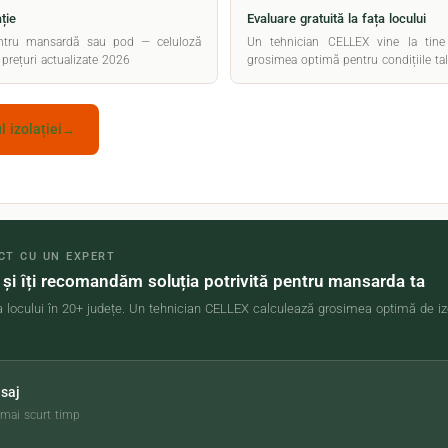
ție
Evaluare gratuită la fața locului
entru mansardă sau pod — celuloză
Un tehnician CELLEX vine la tine 
prețuri actualizate 2026
grosimea optimă pentru condițiile tal
 izolației
→
CT CU UN EXPERT
 și îți recomandăm soluția potrivită pentru mansarda ta
ața locului în 20+ județe. Un tehnician CELLEX calculează grosimea optimă de i
saj
 mai scurt timp