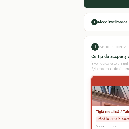
Alege învelitoarea
1
1
PASUL 1 DIN 2
Ce tip de acoperiș 
Învelitoarea este primul
2,4× mai mult decât aeru
Țiglă metalică / Tabl
Până la 78°C în soare
Masă termică zero — t