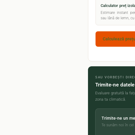
Calculator preț izola
Estimare instant p
sau lână de lemn, cu 
Calculează prețul
SAU VORBEȘTI DIRE
Trimite-ne datele
Evaluare gratuită la f
zona ta climatică.
Trimite-ne un me
Te sunăm noi în cel