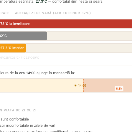
temperatura estimata:
27.3°C
— confortabil dimineata si seara.
ATE — ACEEAȘI ZI DE VARĂ (AER EXTERIOR 32°C)
78°C la invelitoare
32°C
27.3°C interior
20°C28°C36°C44°C52°C60°C
ldura de la
ora 14:00
ajunge în mansardă la:
☀ 14:00
8.3h
N VIAȚA DE ZI CU ZI
sunt confortabile
sor inconfortabile in zilele de varf
lafon compenseaza — fara aer conditionat in mod normal