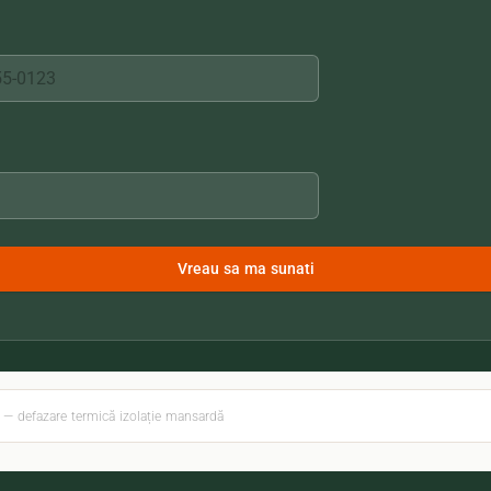
Vreau sa ma sunati
 — defazare termică izolație mansardă