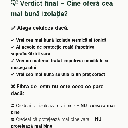
💡 Verdict final – Cine oferă cea
mai bună izolație?
✅
Alege celuloza dacă:
✔
Vrei cea mai bună izolație termică și fonică
✔
Ai nevoie de protecție reală împotriva
supraîncălzirii vara
✔
Vrei un material tratat împotriva umidității și
mucegaiului
✔
Vrei cea mai bună soluție la un preț corect
❌
Fibra de lemn nu este ceea ce pare
dacă:
⛔ Credeai că izolează mai bine –
NU izolează mai
bine
⛔ Credeai că protejează mai bine vara –
NU
protejează mai bine