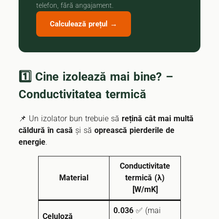
telefon, fără angajament.
Calculează prețul →
1️⃣ Cine izolează mai bine? –
Conductivitatea termică
📌 Un izolator bun trebuie să
rețină cât mai multă
căldură în casă
și să
oprească pierderile de
energie
.
Conductivitate
Material
termică (λ)
[W/mK]
0.036
✅ (mai
Celuloză