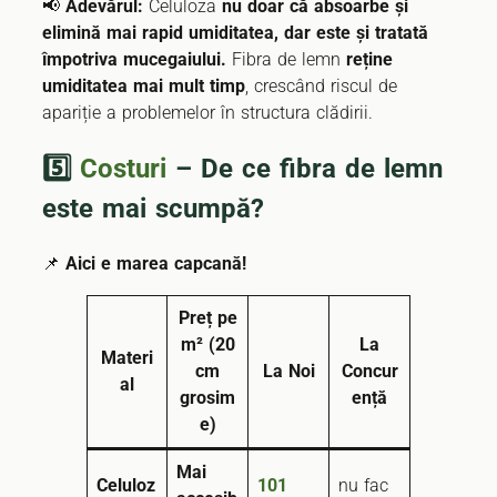
📢
Adevărul:
Celuloza
nu doar că absoarbe și
elimină mai rapid umiditatea, dar este și tratată
împotriva mucegaiului.
Fibra de lemn
reține
umiditatea mai mult timp
, crescând riscul de
apariție a problemelor în structura clădirii.
5️⃣
Costuri
– De ce fibra de lemn
este mai scumpă?
📌
Aici e marea capcană!
Preț pe
m² (20
La
Materi
cm
La Noi
Concur
al
grosim
ență
e)
Mai
Celuloz
101
nu fac