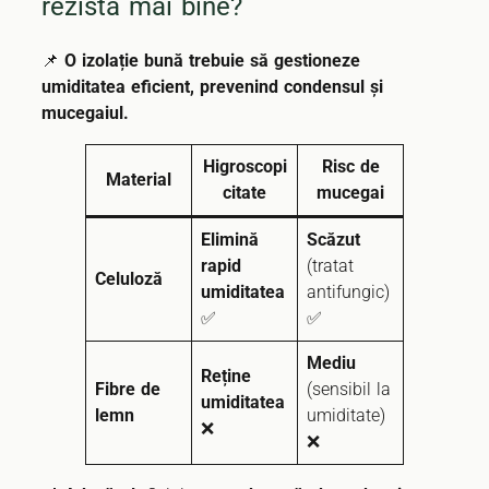
rezistă mai bine?
📌
O izolație bună trebuie să gestioneze
umiditatea eficient, prevenind condensul și
mucegaiul.
Higroscopi
Risc de
Material
citate
mucegai
Elimină
Scăzut
rapid
(tratat
Celuloză
umiditatea
antifungic)
✅
✅
Mediu
Reține
Fibre de
(sensibil la
umiditatea
lemn
umiditate)
❌
❌