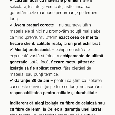
✔
Lucrăm doar cu materiale premium
, atent
selectate, testate și verificate, astfel încât să
garantăm cele mai bune performanțe pe termen
lung.
✔
Avem prețuri corecte
– nu supraevaluăm
materialele și nici nu promovăm soluții mai slabe
ca fiind „premium”. Oferim
exact ceea ce merită
fiecare client: calitate reală, la un preț echilibrat
.
✔
Montaj profesionist
– echipa noastră are
experiență vastă și folosim
echipamente de ultimă
generație
, astfel încât
fiecare metru pătrat de
izolație să fie aplicat corect
, fără pierderi de
material sau punți termice.
✔
Garanție 30 de ani
– pentru că știm că izolarea
casei este o investiție pe termen lung, ne asumăm
responsabilitatea pentru calitate și durabilitate
.
Indiferent că alegi izolația cu fibre de celuloză sau
cu fibre de lemn, la Cellex ai garanția unei lucrări