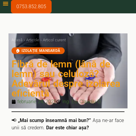
0753.852.805
Acasă
›
Articole
›
Articol curent
🏠 IZOLAȚIE MANSARDĂ
Fibră de lemn (lână de
lemn) sau celuloză?
Adevărul despre izolarea
eficientă
februarie 24, 2025
Ing. Ec. Claudiu D.
📢
„Mai scump înseamnă mai bun?”
Așa ne-ar face
unii să credem.
Dar este chiar așa?