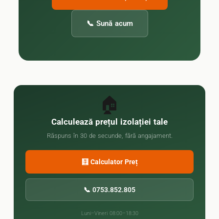
📞 Sună acum
🏠
Calculează prețul izolației tale
Răspuns în 30 de secunde, fără angajament.
🧮 Calculator Preț
📞 0753.852.805
Luni–Vineri 08:00–18:30