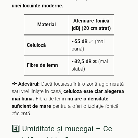
unei locuințe moderne.
Atenuare fonică
Material
[dB] (20 cm strat)
~55 dB
✅ (mai
Celuloză
bună)
~32,5 dB
❌ (mai
Fibre de lemn
slabă)
📢
Adevărul:
Dacă locuiești într-o zonă aglomerată
sau vrei liniște în casă,
celuloza este clar alegerea
mai bună.
Fibra de lemn
nu are o densitate
suficient de mare
pentru a oferi o izolație fonică
eficientă.
4️⃣ Umiditate și mucegai – Ce