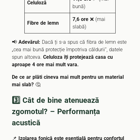
Celuloză
bună)
7,6 ore
❌ (mai
Fibre de lemn
slabă)
📢
Adevărul:
Dacă ți s-a spus că fibra de lemn este
„cea mai bună protecție împotriva căldurii”, datele
spun altceva.
Celuloza îți protejează casa cu
aproape 4 ore mai mult vara.
De ce ar plăti cineva mai mult pentru un material
mai slab?
🤔
3️⃣ Cât de bine atenuează
zgomotul? – Performanța
acustică
📌
Izolarea fonică este esențială pentru confortul