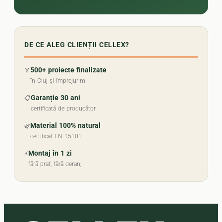
DE CE ALEG CLIENȚII CELLEX?
500+ proiecte finalizate
🏅
în Cluj și împrejurimi
Garanție 30 ani
📋
certificată de producător
Material 100% natural
🌿
certificat EN 15101
Montaj în 1 zi
⚡
fără praf, fără deranj