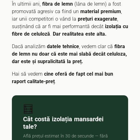
În ultimii ani,
fibra de lemn
(lâna de lemn) a fost
promovată agresiv ca fiind un
material premium
,
iar unii competitori o vând la
prețuri exagerate
,
susținând că ar fi mai performantă decât
izolația cu
fibre de celuloză
.
Dar realitatea este alta.
Dacă analizăm
datele tehnice
, vedem clar că
fibra
de lemn nu doar că este mai slabă decât celuloza,
dar este și supralicitată la preț.
Hai să vedem
cine oferă de fapt cel mai bun
raport calitate-preț
.
🧮
Cât costă izolația mansardei
tale?
Află prețul estimat în 30 de secunde — fără