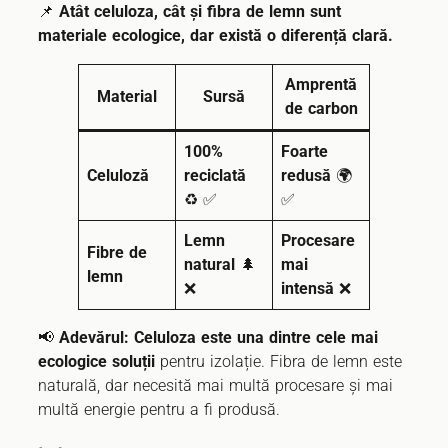
📌
Atât celuloza, cât și fibra de lemn sunt
materiale ecologice, dar există o diferență clară.
Amprentă
Material
Sursă
de carbon
100%
Foarte
Celuloză
reciclată
redusă
🌍
♻ ✅
✅
Lemn
Procesare
Fibre de
natural
🌲
mai
lemn
❌
intensă
❌
📢
Adevărul:
Celuloza este una dintre cele mai
ecologice soluții
pentru izolație. Fibra de lemn este
naturală, dar necesită mai multă procesare și mai
multă energie pentru a fi produsă.