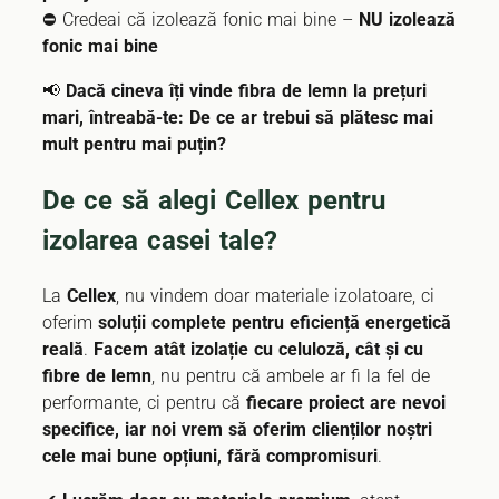
⛔ Credeai că izolează fonic mai bine –
NU izolează
fonic mai bine
📢
Dacă cineva îți vinde fibra de lemn la prețuri
mari, întreabă-te: De ce ar trebui să plătesc mai
mult pentru mai puțin?
De ce să alegi Cellex pentru
izolarea casei tale?
La
Cellex
, nu vindem doar materiale izolatoare, ci
oferim
soluții complete pentru eficiență energetică
reală
.
Facem atât izolație cu celuloză, cât și cu
fibre de lemn
, nu pentru că ambele ar fi la fel de
performante, ci pentru că
fiecare proiect are nevoi
specifice, iar noi vrem să oferim clienților noștri
cele mai bune opțiuni, fără compromisuri
.