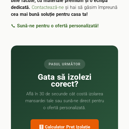
bine făcute, cu materiale premium și o echipă
dedicată.
Contactează-ne
și hai să găsim împreună
cea mai bună soluție pentru casa ta!
📞
Sună-ne pentru o ofertă personalizată!
PASUL URMĂTOR
Gata să izolezi
corect?
Află în 30 de secunde cât costă izolarea
mansardei tale sau sună-ne direct pentru
o ofertă personalizată.
🧮 Calculator Preț Izolație