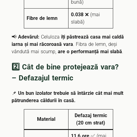
bună)
0.038
❌ (mai
Fibre de lemn
slabă)
📢
Adevărul:
Celuloza
îți păstrează casa mai caldă
iarna și mai răcoroasă vara
. Fibra de lemn, deși
vândută mai scump,
are o performanță mai slabă
.
2️⃣ Cât de bine protejează vara?
– Defazajul termic
📌
Un bun izolator trebuie să întârzie cât mai mult
pătrunderea căldurii în casă.
Defazaj termic
Material
(20 cm strat)
11,6 ore
✅ (mai