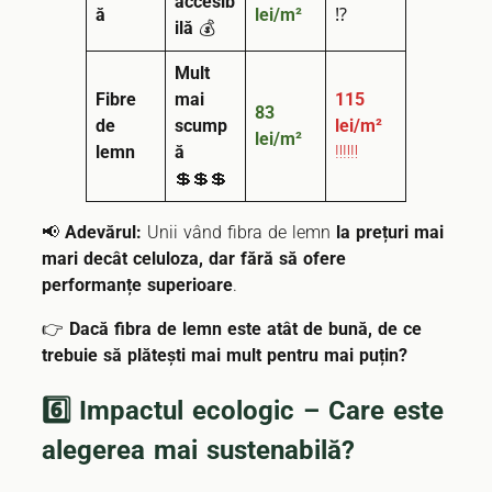
accesib
ă
lei/m²
⁉️
ilă
💰
Mult
Fibre
mai
115
83
de
scump
lei/m²
lei/m²
lemn
ă
‼️‼️‼️
💲💲💲
📢
Adevărul:
Unii vând fibra de lemn
la prețuri mai
mari decât celuloza, dar fără să ofere
performanțe superioare
.
👉
Dacă fibra de lemn este atât de bună, de ce
trebuie să plătești mai mult pentru mai puțin?
6️⃣ Impactul ecologic – Care este
alegerea mai sustenabilă?