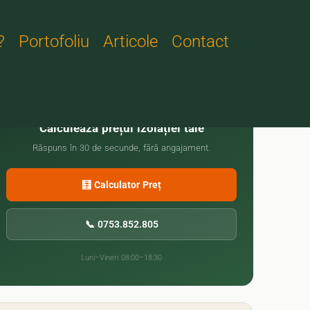
?
Portofoliu
Articole
Contact
🏠
Calculează prețul izolației tale
Răspuns în 30 de secunde, fără angajament.
🧮 Calculator Preț
📞 0753.852.805
Luni–Vineri 08:00–18:30