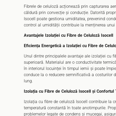
Fibrele de celuloză acționează prin capturarea aer
căldură prin convecție și conducție. Datorită propri
Isocell poate gestiona umiditatea, prevenind co
control al umidității contribuie la menținerea unui
Avantajele Izolației cu Fibre de Celuloză Isocell
Eficiența Energetică a Izolației cu Fibre de Celul
Unul dintre principalele avantaje ale izolației cu f
superioară. Materialul are o conductivitate term
în interiorul locuinței în timpul iernii și poate împ
conduce la o reducere semnificativă a costurilor d
lung.
Izolația cu Fibre de Celuloză Isocell și Confortul
Izolația cu fibre de celuloză Isocell contribuie la
temperatură constantă în toate anotimpurile. Propri
problemelor legate de condens și mucegai, asigurâ