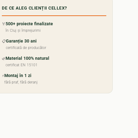
DE CE ALEG CLIENȚII CELLEX?
500+ proiecte finalizate
🏅
în Cluj și împrejurimi
Garanție 30 ani
📋
certificată de producător
Material 100% natural
🌿
certificat EN 15101
Montaj în 1 zi
⚡
fără praf, fără deranj