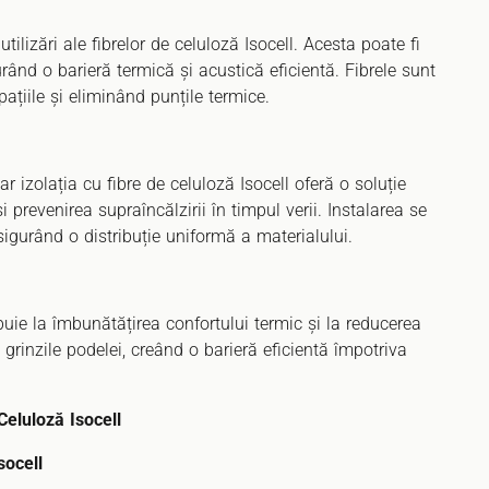
tilizări ale fibrelor de celuloză Isocell. Acesta poate fi
gurând o barieră termică și acustică eficientă. Fibrele sunt
pațiile și eliminând punțile termice.
ar izolația cu fibre de celuloză Isocell oferă o soluție
 prevenirea supraîncălzirii în timpul verii. Instalarea se
asigurând o distribuție uniformă a materialului.
ibuie la îmbunătățirea confortului termic și la reducerea
e grinzile podelei, creând o barieră eficientă împotriva
 Celuloză Isocell
socell