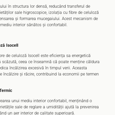
ului în structura lor densă, reducând transferul de
etăților sale higroscopice, izolația cu fibre de celuloză
ndensarea și formarea mucegaiului. Acest mecanism de
 mediu interior sănătos și confortabil.
oză Isocell
ibre de celuloză Isocell este eficiența sa energetică
ică scăzută, ceea ce înseamnă că poate menține căldura
iedica încălzirea excesivă în timpul verii. Aceasta
e încălzire și răcire, contribuind la economii pe termen
 Termic
 crearea unui mediu interior confortabil, menținând o
etățile sale de reglare a umidității ajută la prevenirea
nd un aer interior de calitate superioară.