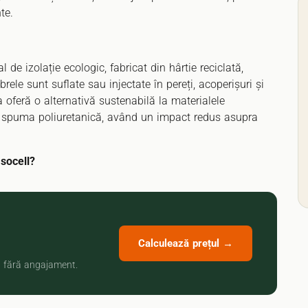
te.
l de izolație ecologic, fabricat din hârtie reciclată,
ibrele sunt suflate sau injectate în pereți, acoperișuri și
 oferă o alternativă sustenabilă la materialele
au spuma poliuretanică, având un impact redus asupra
socell?
Calculează prețul →
n, fără angajament.