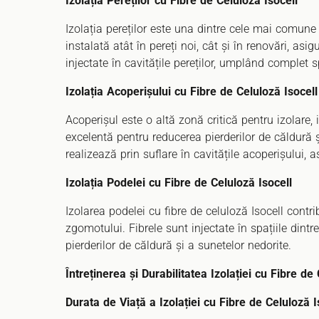
Izolația Pereților cu Fibre de Celuloză Isocell
Izolația pereților este una dintre cele mai comune u
instalată atât în pereți noi, cât și în renovări, asi
injectate în cavitățile pereților, umplând complet s
Izolația Acoperișului cu Fibre de Celuloză Isocell
Acoperișul este o altă zonă critică pentru izolare, i
excelentă pentru reducerea pierderilor de căldură și
realizează prin suflare în cavitățile acoperișului, 
Izolația Podelei cu Fibre de Celuloză Isocell
Izolarea podelei cu fibre de celuloză Isocell contr
zgomotului. Fibrele sunt injectate în spațiile dintr
pierderilor de căldură și a sunetelor nedorite.
Întreținerea și Durabilitatea Izolației cu Fibre de
Durata de Viață a Izolației cu Fibre de Celuloză I