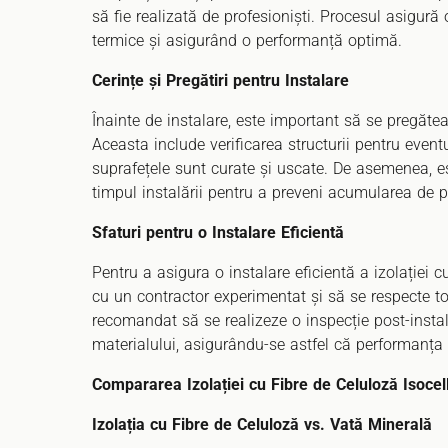
să fie realizată de profesioniști. Procesul asigur
termice și asigurând o performanță optimă.
Cerințe și Pregătiri pentru Instalare
Înainte de instalare, este important să se pregăte
Aceasta include verificarea structurii pentru even
suprafețele sunt curate și uscate. De asemenea, es
timpul instalării pentru a preveni acumularea de p
Sfaturi pentru o Instalare Eficientă
Pentru a asigura o instalare eficientă a izolației c
cu un contractor experimentat și să se respecte to
recomandat să se realizeze o inspecție post-instal
materialului, asigurându-se astfel că performanța 
Compararea Izolației cu Fibre de Celuloză Isocell
Izolația cu Fibre de Celuloză vs. Vată Minerală