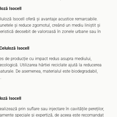
loză Isocell
eluloză Isocell oferă și avantaje acustice remarcabile.
sunetele și reduce zgomotul, creând un mediu liniștit și
cteristică deosebit de valoroasă în zonele urbane sau în
 Celuloză Isocell
ces de producție cu impact redus asupra mediului,
ecologică. Utilizarea hârtiei reciclate ajută la reducerea
 naturale. De asemenea, materialul este biodegradabil,
.
loză Isocell
ealizează prin suflare sau injectare în cavitățile pereților,
ipamente speciale și expertiză, de aceea este recomandat