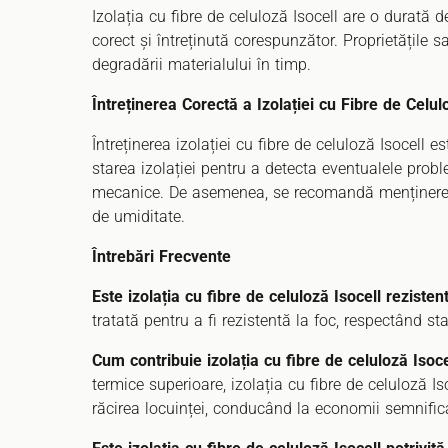
Izolația cu fibre de celuloză Isocell are o durată 
corect și întreținută corespunzător. Proprietățile s
degradării materialului în timp.
Întreținerea Corectă a Izolației cu Fibre de Celul
Întreținerea izolației cu fibre de celuloză Isocell e
starea izolației pentru a detecta eventualele prob
mecanice. De asemenea, se recomandă menținerea 
de umiditate.
Întrebări Frecvente
Este izolația cu fibre de celuloză Isocell rezisten
tratată pentru a fi rezistentă la foc, respectând st
Cum contribuie izolația cu fibre de celuloză Isoc
termice superioare, izolația cu fibre de celuloză I
răcirea locuinței, conducând la economii semnific