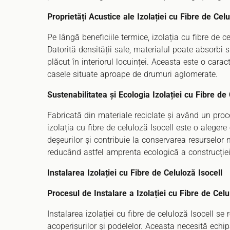
Proprietăți Acustice ale Izolației cu Fibre de Celu
Pe lângă beneficiile termice, izolația cu fibre de c
Datorită densității sale, materialul poate absorbi 
plăcut în interiorul locuinței. Aceasta este o cara
casele situate aproape de drumuri aglomerate.
Sustenabilitatea și Ecologia Izolației cu Fibre de
Fabricată din materiale reciclate și având un pro
izolația cu fibre de celuloză Isocell este o alegere 
deșeurilor și contribuie la conservarea resurselor
reducând astfel amprenta ecologică a construcției
Instalarea Izolației cu Fibre de Celuloză Isocell
Procesul de Instalare a Izolației cu Fibre de Celu
Instalarea izolației cu fibre de celuloză Isocell se r
acoperișurilor și podelelor. Aceasta necesită ech