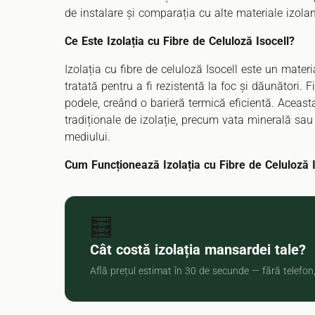
de instalare și comparația cu alte materiale izolan
Ce Este Izolația cu Fibre de Celuloză Isocell?
Izolația cu fibre de celuloză Isocell este un materia
tratată pentru a fi rezistentă la foc și dăunători. F
podele, creând o barieră termică eficientă. Aceasta
tradiționale de izolație, precum vata minerală s
mediului.
Cum Funcționează Izolația cu Fibre de Celuloză I
🧮
Cât costă izolația mansardei tale?
Află prețul estimat în 30 de secunde — fără telefo