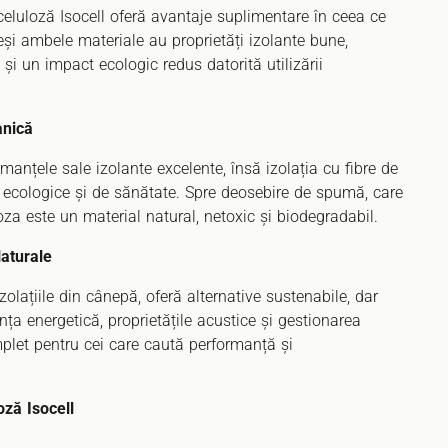
celuloză Isocell oferă avantaje suplimentare în ceea ce
Deși ambele materiale au proprietăți izolante bune,
și un impact ecologic redus datorită utilizării
anică
nțele sale izolante excelente, însă izolația cu fibre de
e ecologice și de sănătate. Spre deosebire de spumă, care
oza este un material natural, netoxic și biodegradabil.
Naturale
olațiile din cânepă, oferă alternative sustenabile, dar
nța energetică, proprietățile acustice și gestionarea
mplet pentru cei care caută performanță și
loză Isocell