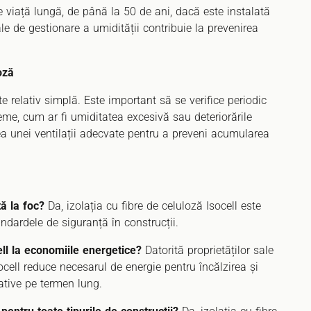
de viață lungă, de până la 50 de ani, dacă este instalată
ale de gestionare a umidității contribuie la prevenirea
oză
ste relativ simplă. Este important să se verifice periodic
leme, cum ar fi umiditatea excesivă sau deteriorările
unei ventilații adecvate pentru a preveni acumularea
tă la foc?
Da, izolația cu fibre de celuloză Isocell este
andardele de siguranță în construcții.
ell la economiile energetice?
Datorită proprietăților sale
socell reduce necesarul de energie pentru încălzirea și
ative pe termen lung.