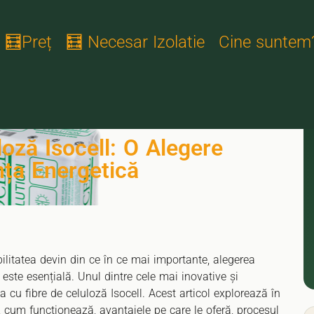
🧮Preț
🧮 Necesar Izolatie
Cine suntem
loză Isocell: O Alegere
nța Energetică
bilitatea devin din ce în ce mai importante, alegerea
a este esențială. Unul dintre cele mai inovative și
a cu fibre de celuloză Isocell. Acest articol explorează în
ll, cum funcționează, avantajele pe care le oferă, procesul