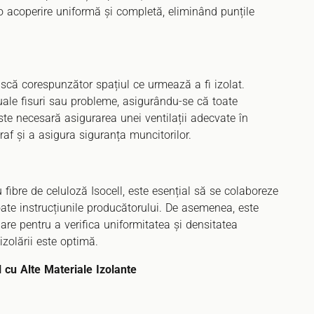
ă o acoperire uniformă și completă, eliminând punțile
ască corespunzător spațiul ce urmează a fi izolat.
tuale fisuri sau probleme, asigurându-se că toate
te necesară asigurarea unei ventilații adecvate în
raf și a asigura siguranța muncitorilor.
u fibre de celuloză Isocell, este esențial să se colaboreze
ate instrucțiunile producătorului. De asemenea, este
are pentru a verifica uniformitatea și densitatea
izolării este optimă.
 cu Alte Materiale Izolante