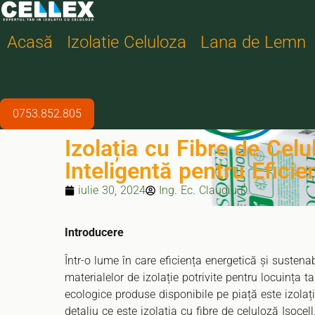
Acasă
Izolatie Celuloza
Lana de Lemn
Acasă
›
Articole
›
Articol curent
0753.852.805
🏠 IZOLAȚIE MANSARDĂ
Izolația cu Fibre de Celu
Inteligentă pentru Eficie
iulie 30, 2024
Ing. Ec. Claudiu D.
Introducere
Într-o lume în care eficiența energetică și sustena
materialelor de izolație potrivite pentru locuința t
ecologice produse disponibile pe piață este izolați
detaliu ce este izolația cu fibre de celuloză Isoce