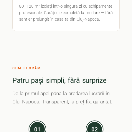
80–120 m² izolați într-o singură zi cu echipamente
profesionale. Curățenie completă la predare — fără
șantier prelungit în casa ta din Cluj-Napoca.
CUM LUCRĂM
Patru pași simpli, fără surprize
De la primul apel până la predarea lucrării în
Cluj-Napoca. Transparent, la preț fix, garantat.
01
02