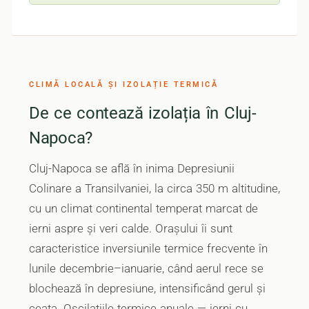
CLIMĂ LOCALĂ ȘI IZOLAȚIE TERMICĂ
De ce contează izolația în Cluj-
Napoca?
Cluj-Napoca se află în inima Depresiunii
Colinare a Transilvaniei, la circa 350 m altitudine,
cu un climat continental temperat marcat de
ierni aspre și veri calde. Orașului îi sunt
caracteristice inversiunile termice frecvente în
lunile decembrie–ianuarie, când aerul rece se
blochează în depresiune, intensificând gerul și
ceața. Oscilațiile termice anuale — ierni cu