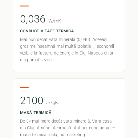
0,036
W/mK
CONDUCTIVITATE TERMICĂ
Mai bun decât vata minerală (0,040). Aceeași
grosime înseamnă mai multă izolație — economii
vizibile la factura de energie în Cluj-Napoca chiar
din primul sezon.
2100
J/kgK
MASĂ TERMICĂ
De 3× mai mare decât vata minerală. Vara casa
din Cluj rămâne răcoroasă fără aer condiționat —
masă termică reală, nu marketing.