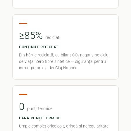
≥85%
reciclat
CONȚINUT RECICLAT
Din hârtie reciclată, cu bilanț CO₂ negativ pe ciclu
de viață. Zero fibre sintetice — siguranță pentru
întreaga familie din Cluj-Napoca.
0
punți termice
FĂRĂ PUNȚI TERMICE
Umple complet orice colț, grindă și neregularitate