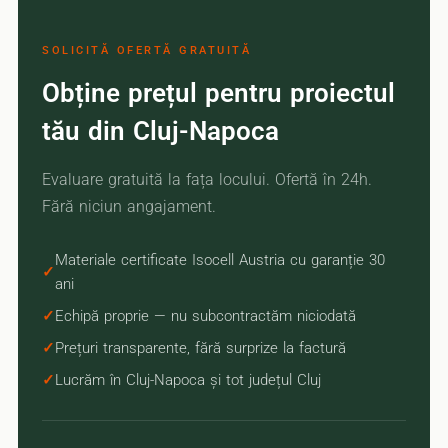
SOLICITĂ OFERTĂ GRATUITĂ
Obține prețul pentru proiectul
tău din Cluj-Napoca
Evaluare gratuită la fața locului. Ofertă în 24h.
Fără niciun angajament.
Materiale certificate Isocell Austria cu garanție 30
ani
Echipă proprie — nu subcontractăm niciodată
Prețuri transparente, fără surprize la factură
Lucrăm în Cluj-Napoca și tot județul Cluj