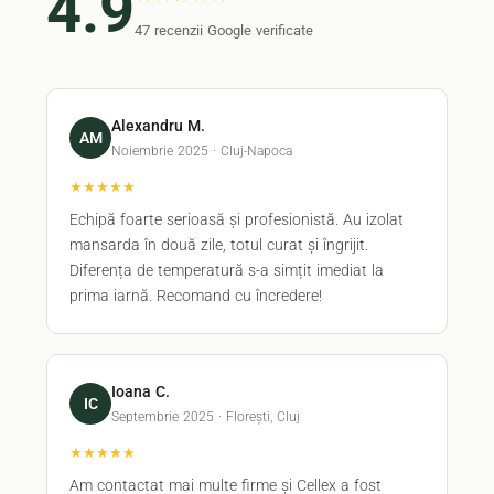
4.9
47 recenzii Google verificate
Alexandru M.
AM
Noiembrie 2025 · Cluj-Napoca
★★★★★
Echipă foarte serioasă și profesionistă. Au izolat
mansarda în două zile, totul curat și îngrijit.
Diferența de temperatură s-a simțit imediat la
prima iarnă. Recomand cu încredere!
Ioana C.
IC
Septembrie 2025 · Florești, Cluj
★★★★★
Am contactat mai multe firme și Cellex a fost