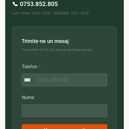
📞 0753.852.805
Luni–Vineri: 8:00–18:30 · Sâmbătă: 9:00–16:00
Trimite-ne un mesaj
Te sunăm noi în cel mai scurt timp posibil
Telefon
*
Nume