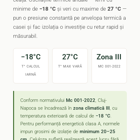
minime de
−18 °C
și veri cu maxime de
27 °C
—
pun o presiune constantă pe anvelopa termică a
casei și fac izolația o investiție cu retur rapid și
măsurabil.
−18°C
27°C
Zona III
T° CALCUL
T° MAX VARĂ
MC 001-2022
IARNĂ
Conform normativului
Mc 001-2022
, Cluj-
Napoca se încadrează în
zona climatică III
, cu
temperatura exterioară de calcul de
−18 °C
.
Pentru performanță energetică clasa A, normele
impun grosimi de izolație de
minimum 20–25
cm
. Celuloza suflată realizează acest lucru fără