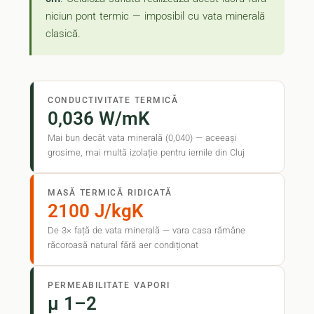
niciun pont termic — imposibil cu vata minerală
clasică.
CONDUCTIVITATE TERMICĂ
0,036 W/mK
Mai bun decât vata minerală (0,040) — aceeași
grosime, mai multă izolație pentru iernile din Cluj
MASĂ TERMICĂ RIDICATĂ
2100 J/kgK
De 3× față de vata minerală — vara casa rămâne
răcoroasă natural fără aer condiționat
PERMEABILITATE VAPORI
μ 1–2