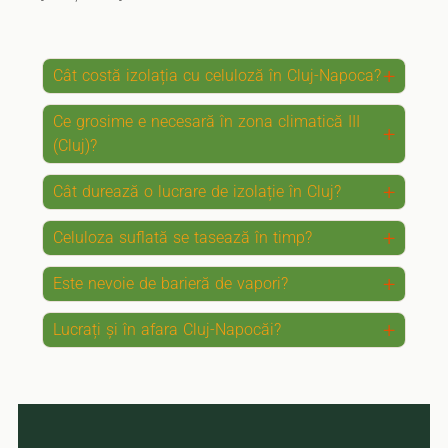
Cât costă izolația cu celuloză în Cluj-Napoca?
Ce grosime e necesară în zona climatică III
(Cluj)?
Cât durează o lucrare de izolație în Cluj?
Celuloza suflată se tasează în timp?
Este nevoie de barieră de vapori?
Lucrați și în afara Cluj-Napocăi?