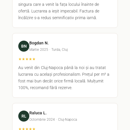
singura care a venit la fața locului înainte de
ofertă. Lucrarea a ieșit impecabil. Factura de
încălzire s-a redus semnificativ prima iarnă.
Bogdan N.
BN
Martie 2025 · Turda, Cluj
★★★★★
Au venit din Cluj-Napoca până la noi și au tratat
lucrarea cu același profesionalism. Prețul per m² a
fost mai bun decât orice firmă locală. Mulțumit
100%, recomand fără rezerve.
Raluca L.
RL
Octombrie 2024 · Cluj-Napoca
★★★★★