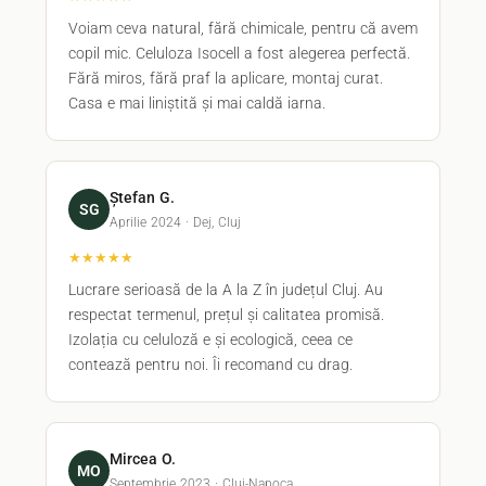
Voiam ceva natural, fără chimicale, pentru că avem
copil mic. Celuloza Isocell a fost alegerea perfectă.
Fără miros, fără praf la aplicare, montaj curat.
Casa e mai liniștită și mai caldă iarna.
Ștefan G.
SG
Aprilie 2024 · Dej, Cluj
★★★★★
Lucrare serioasă de la A la Z în județul Cluj. Au
respectat termenul, prețul și calitatea promisă.
Izolația cu celuloză e și ecologică, ceea ce
contează pentru noi. Îi recomand cu drag.
Mircea O.
MO
Septembrie 2023 · Cluj-Napoca