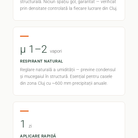
structurală. Niciun spațiu gol, garantat — verificat
prin densitate controlată la fiecare lucrare din Cluj.
μ 1–2
vapori
RESPIRANT NATURAL
Reglare naturală a umidității — previne condensul
și mucegaiul în structură. Esențial pentru casele
din zona Cluj cu ~600 mm precipitații anuale.
1
zi
APLICARE RAPIDĂ