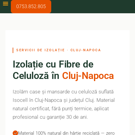
0753.852.805
SERVICII DE IZOLAȚIE · CLUJ-NAPOCA
Izolație cu Fibre de
Celuloză în
Cluj-Napoca
Izolăm case și mansarde cu celuloză suflată
Isocell în Cluj-Napoca și județul Cluj. Material
natural certificat, fără punți termice, aplicat
profesional cu garanție 30 de ani.
Material 100% natural din hârtie reciclată — zero