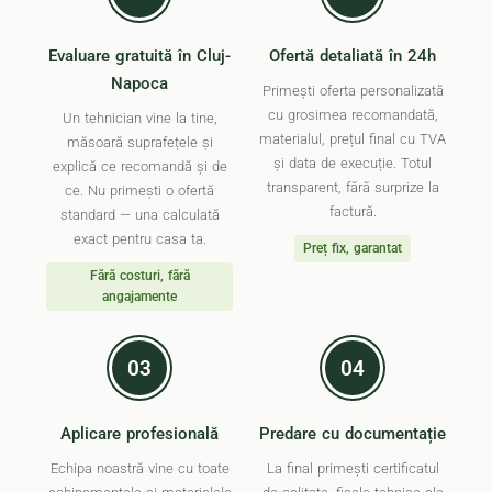
Evaluare gratuită în Cluj-
Ofertă detaliată în 24h
Napoca
Primești oferta personalizată
cu grosimea recomandată,
Un tehnician vine la tine,
materialul, prețul final cu TVA
măsoară suprafețele și
și data de execuție. Totul
explică ce recomandă și de
transparent, fără surprize la
ce. Nu primești o ofertă
factură.
standard — una calculată
exact pentru casa ta.
Preț fix, garantat
Fără costuri, fără
angajamente
03
04
Aplicare profesională
Predare cu documentație
Echipa noastră vine cu toate
La final primești certificatul