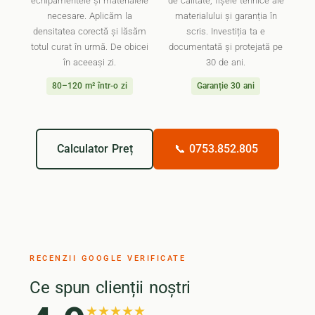
echipamentele și materialele
de calitate, fișele tehnice ale
necesare. Aplicăm la
materialului și garanția în
densitatea corectă și lăsăm
scris. Investiția ta e
totul curat în urmă. De obicei
documentată și protejată pe
în aceeași zi.
30 de ani.
80–120 m² într-o zi
Garanție 30 ani
Calculator Preț
📞 0753.852.805
RECENZII GOOGLE VERIFICATE
Ce spun clienții noștri
★★★★★