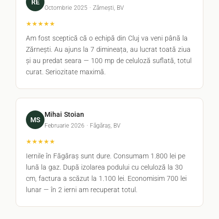
RE
Octombrie 2025 · Zărnești, BV
★★★★★
Am fost sceptică că o echipă din Cluj va veni până la
Zărnești. Au ajuns la 7 dimineața, au lucrat toată ziua
și au predat seara — 100 mp de celuloză suflată, totul
curat. Seriozitate maximă.
Mihai Stoian
MS
Februarie 2026 · Făgăraș, BV
★★★★★
Iernile în Făgăraș sunt dure. Consumam 1.800 lei pe
lună la gaz. După izolarea podului cu celuloză la 30
cm, factura a scăzut la 1.100 lei. Economisim 700 lei
lunar — în 2 ierni am recuperat totul.