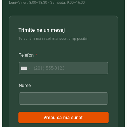
Luni–Vineri: 8:00–18:30 · Sâmbătă: 9:00–16:00
Trimite-ne un mesaj
Te sunăm noi în cel mai scurt timp posibil
Telefon
*
Nume
Vreau sa ma sunati