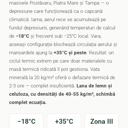
masivele Postăvaru, Piatra Mare și Tampa — o
depresiune care funcționează ca o capcană
climatică. Iarna, aerul rece se acumulează pe
fundul depresiunii, generând temperaturi de calcul
de
−18°C
și frecvent sub −25°C local. Vara,
aceeași configurație blochează circulația aerului și
mansardele ajung la
+35°C și peste
. Rezultat: un
ciclul termic extrem pe care doar materialele cu
masă termică ridicată îl pot gestiona. Vata
minerală la 20 kg/m³ oferă o defazare termică de
2-3 ore — complet insuficientă.
Lana de lemn și
celuloza, cu densități de 40-55 kg/m³, schimbă
complet ecuația.
−18°C
+35°C
Zona III