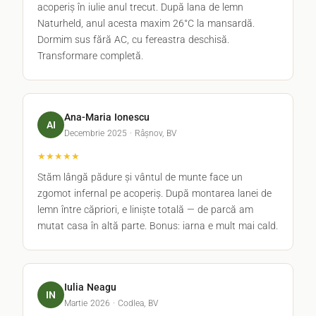
acoperiș în iulie anul trecut. După lana de lemn
Naturheld, anul acesta maxim 26°C la mansardă.
Dormim sus fără AC, cu fereastra deschisă.
Transformare completă.
Ana-Maria Ionescu
AI
Decembrie 2025 · Râșnov, BV
★★★★★
Stăm lângă pădure și vântul de munte face un
zgomot infernal pe acoperiș. După montarea lanei de
lemn între căpriori, e liniște totală — de parcă am
mutat casa în altă parte. Bonus: iarna e mult mai cald.
Iulia Neagu
IN
Martie 2026 · Codlea, BV