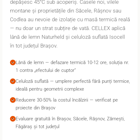
depășesc 45°C sub acoperiș. Casele noi, vilele
montane și proprietățile din Săcele, Râșnov sau
Codlea au nevoie de izolație cu masă termică reală
— nu doar un strat subțire de vată. CELLEX aplică
lână de lemn Naturheld și celuloză suflată Isocell
în tot județul Brașov.
Lână de lemn — defazare termică 10-12 ore, soluția nr.
1 contra „efectului de cuptor”
Celuloză suflată — umplere perfectă fără punți termice,
ideală pentru geometrii complexe
Reducere 30-50% la costul încălzirii — verificat pe
proiecte din Brașov
Evaluare gratuită în Brașov, Săcele, Râșnov, Zărnești,
Făgăraș și tot județul