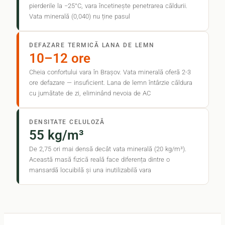
pierderile la −25°C, vara încetinește penetrarea căldurii.
Vata minerală (0,040) nu ține pasul
DEFAZARE TERMICĂ LANA DE LEMN
10–12 ore
Cheia confortului vara în Brașov. Vata minerală oferă 2-3
ore defazare — insuficient. Lana de lemn întârzie căldura
cu jumătate de zi, eliminând nevoia de AC
DENSITATE CELULOZĂ
55 kg/m³
De 2,75 ori mai densă decât vata minerală (20 kg/m³).
Această masă fizică reală face diferența dintre o
mansardă locuibilă și una inutilizabilă vara