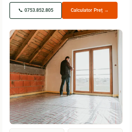
📞 0753.852.805
Calculator Preț →