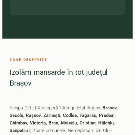
ZONE DESERVITE
Izolăm mansarde în tot județul
Brașov
Echipa CELLEX acoperă întreg județul Brașov:
Brașov,
Săcele, Râșnov, Zărnești, Codlea, Făgăraș, Predeal,
Ghimbav, Victoria, Bran, Moieciu, Cristian, Hălchiu,
Sânpetru
și toate comunele. Ne deplasăm din Cluj-