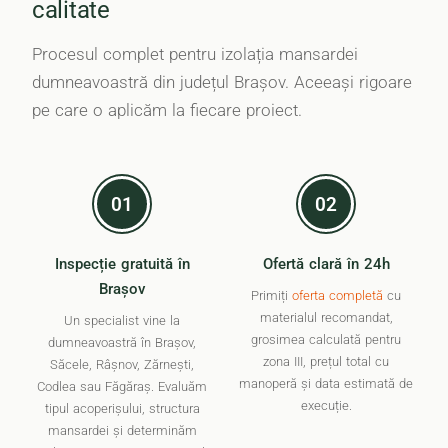
calitate
Procesul complet pentru izolația mansardei
dumneavoastră din județul Brașov. Aceeași rigoare
pe care o aplicăm la fiecare proiect.
01
02
Inspecție gratuită în
Ofertă clară în 24h
Brașov
Primiți
oferta completă
cu
materialul recomandat,
Un specialist vine la
grosimea calculată pentru
dumneavoastră în Brașov,
zona III, prețul total cu
Săcele, Râșnov, Zărnești,
manoperă și data estimată de
Codlea sau Făgăraș. Evaluăm
execuție.
tipul acoperișului, structura
mansardei și determinăm