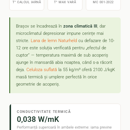
T° CALCUL IARNĂ
T° MAX VARĂ
MC 001-2022
Brașov se încadrează în
zona climatică III
, dar
microclimatul depresionar impune cerințe mai
stricte.
Lana de lemn Naturheld
cu defazare de 10-
12 ore este soluția verificată pentru „efectul de
cuptor” — temperatura maximă de sub acoperiș
ajunge în mansardă abia noaptea, când s-a răcorit
deja.
Celuloza suflată
la 55 kg/m³ oferă 2100 J/kgK
masă termică și umplere perfectă în orice
geometrie de acoperiș.
CONDUCTIVITATE TERMICĂ
0,038 W/mK
Performanță superioară în ambele extreme: iarna previne