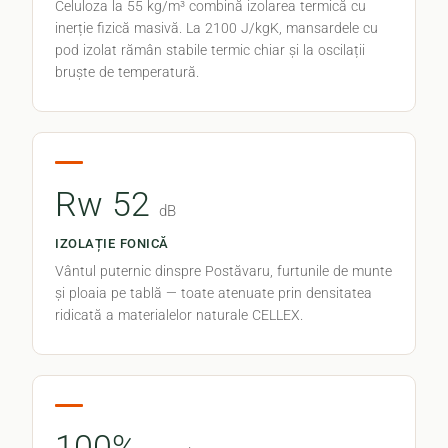
Celuloza la 55 kg/m³ combină izolarea termică cu
inerție fizică masivă. La 2100 J/kgK, mansardele cu
pod izolat rămân stabile termic chiar și la oscilații
bruște de temperatură.
Rw 52
dB
IZOLAȚIE FONICĂ
Vântul puternic dinspre Postăvaru, furtunile de munte
și ploaia pe tablă — toate atenuate prin densitatea
ridicată a materialelor naturale CELLEX.
100%