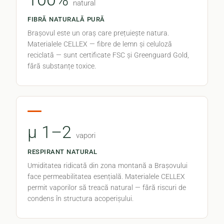
natural
FIBRĂ NATURALĂ PURĂ
Brașovul este un oraș care prețuiește natura.
Materialele CELLEX — fibre de lemn și celuloză
reciclată — sunt certificate FSC și Greenguard Gold,
fără substanțe toxice.
μ 1–2
vapori
RESPIRANT NATURAL
Umiditatea ridicată din zona montană a Brașovului
face permeabilitatea esențială. Materialele CELLEX
permit vaporilor să treacă natural — fără riscuri de
condens în structura acoperișului.