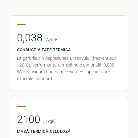
0,038
W/mK
CONDUCTIVITATE TERMICĂ
La gerurile din depresiunea Brașovului (frecvent sub
−20°C), performanța termică nu e opțională. 0,038
W/mK asigură bariera necesară — superior vatei
minerale standard.
2100
J/kgK
MASĂ TERMICĂ CELULOZĂ