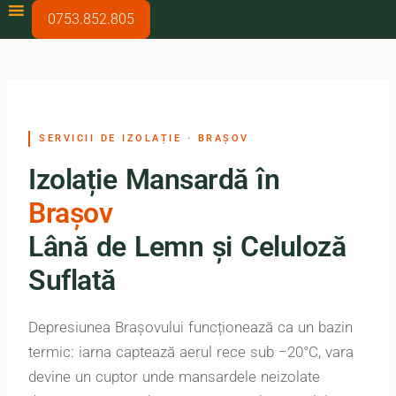
0753.852.805
SERVICII DE IZOLAȚIE · BRAȘOV
Izolație Mansardă în
Brașov
Lână de Lemn și Celuloză
Suflată
Depresiunea Brașovului funcționează ca un bazin
termic: iarna captează aerul rece sub −20°C, vara
devine un cuptor unde mansardele neizolate