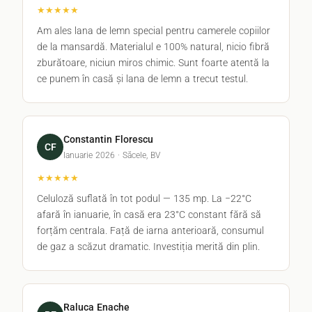
★★★★★
Am ales lana de lemn special pentru camerele copiilor
de la mansardă. Materialul e 100% natural, nicio fibră
zburătoare, niciun miros chimic. Sunt foarte atentă la
ce punem în casă și lana de lemn a trecut testul.
Constantin Florescu
CF
Ianuarie 2026 · Săcele, BV
★★★★★
Celuloză suflată în tot podul — 135 mp. La −22°C
afară în ianuarie, în casă era 23°C constant fără să
forțăm centrala. Față de iarna anterioară, consumul
de gaz a scăzut dramatic. Investiția merită din plin.
Raluca Enache