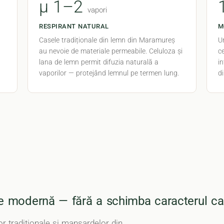
μ 1–2
vapori
RESPIRANT NATURAL
M
Casele tradiționale din lemn din Maramureș
U
au nevoie de materiale permeabile. Celuloza și
ce
lana de lemn permit difuzia naturală a
i
vaporilor — protejând lemnul pe termen lung.
d
ție modernă — fără a schimba caracterul ca
or tradiționale și mansardelor din