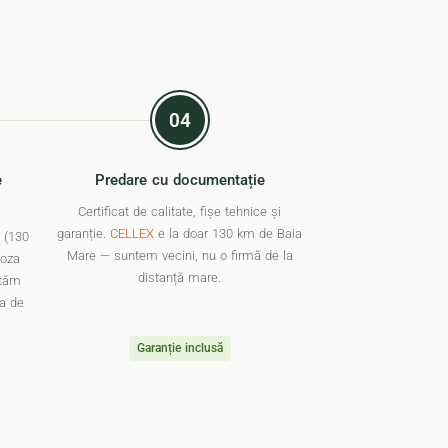
04
e
Predare cu documentație
Certificat de calitate, fișe tehnice și
garanție.
CELLEX
e la doar 130 km de Baia
 (130
Mare — suntem vecini, nu o firmă de la
loza
distanță mare.
ntăm
ra de
Garanție inclusă