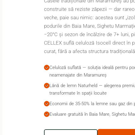
Casele tradiționale din Maramureș au p
construite să reziste zăpezii — dar rareo
veche, paie sau nimic: acestea sunt „izol
podurile din Baia Mare, Sighetu Marmație
−20°C și sezon de încălzire de 7+ luni, p
CELLEX suflă celuloză Isocell direct în p
curat, fără a afecta structura tradițional
Celuloză suflată — soluția ideală pentru pod
neamenajate din Maramureș
Lână de lemn Naturheld — alegerea premi
transformate în spații locuite
Economii de 35-50% la lemne sau gaz din 
Evaluare gratuită în Baia Mare, Sighetu Mar