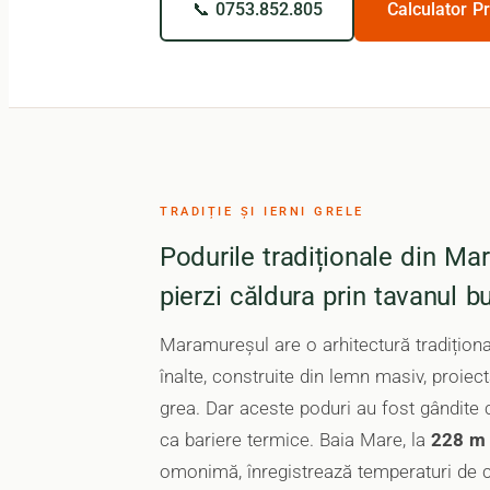
📞 0753.852.805
Calculator P
TRADIȚIE ȘI IERNI GRELE
Podurile tradiționale din 
pierzi căldura prin tavanul bu
Maramureșul are o arhitectură tradițion
înalte, construite din lemn masiv, proie
grea. Dar aceste poduri au fost gândite c
ca bariere termice. Baia Mare, la
228 m 
omonimă, înregistrează temperaturi de 