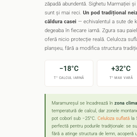
zăpadă abundentă. Sighetu Marmației și
sunt și mai reci.
Un pod tradițional nei
căldura casei
— echivalentul a sute de 
degeaba în fiecare iarnă. Zgura sau paie
oferă nicio protecție reală. Celuloza sufl
planșeu, fără a modifica structura tradiți
−18°C
+32°C
T° CALCUL IARNĂ
T° MAX VARĂ
Maramureșul se încadrează în
zona climat
temperatură de calcul, dar zonele montan
pot coborî sub −25°C.
Celuloza suflată
la 
perfectă pentru podurile tradiționale: se s
fără a atinge structura de lemn, acoperă 