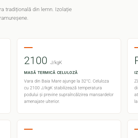
a tradițională din lemn. Izolație
aramureșene.
2100
J/kgK
MASĂ TERMICĂ CELULOZĂ
I
Vara din Baia Mare ajunge la 32°C. Celuloza
Z
cu 2100 J/kgK stabilizează temperatura
d
podului și previne supraîncălzirea mansardelor
at
amenajate ulterior.
la