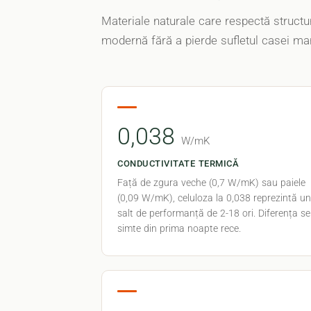
Materiale naturale care respectă structur
modernă fără a pierde sufletul casei m
0,038
W/mK
CONDUCTIVITATE TERMICĂ
Față de zgura veche (0,7 W/mK) sau paiele
(0,09 W/mK), celuloza la 0,038 reprezintă un
salt de performanță de 2-18 ori. Diferența se
simte din prima noapte rece.