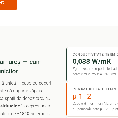
reț →
CONDUCTIVITATE TERMI
0,038 W/mK
Maramureș — cum
Zgura veche din podurile trad
nicilor
practic zero izolație. Celuloza
ală unică — case cu poduri
COMPATIBILITATE LEMN
ctate să suporte zăpada
μ 1–2
a spații de depozitare, nu
Casele din lemn din Maramureș
altitudine
în depresiunea
au permeabilitate μ 1-2 — pro
calcul de
−18°C
și ierni cu