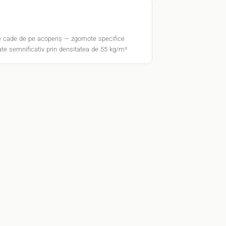
re cade de pe acoperiș — zgomote specifice
ate semnificativ prin densitatea de 55 kg/m³