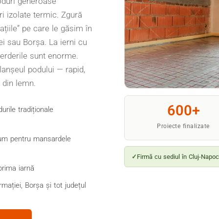
oduri generoase
ri izolate termic. Zgură
ațiile” pe care le găsim în
i sau Borșa. La ierni cu
ierderile sunt enorme.
lanșeul podului — rapid,
ă din lemn.
600+
urile tradiționale
Proiecte finalizate
um pentru mansardele
Firmă cu sediul în Cluj-Napoca
prima iarnă
mației, Borșa și tot județul