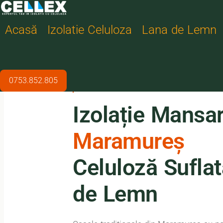
Acasă
Izolatie Celuloza
Lana de Lemn
0753.852.805
SERVICII DE IZOLAȚIE · MARAMUREȘ
Izolație Mansar
Maramureș
Celuloză Suflat
de Lemn