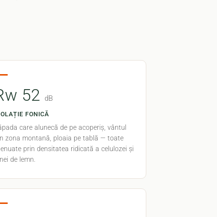
Rw 52
dB
ZOLAȚIE FONICĂ
ăpada care alunecă de pe acoperiș, vântul
in zona montană, ploaia pe tablă — toate
enuate prin densitatea ridicată a celulozei și
nei de lemn.