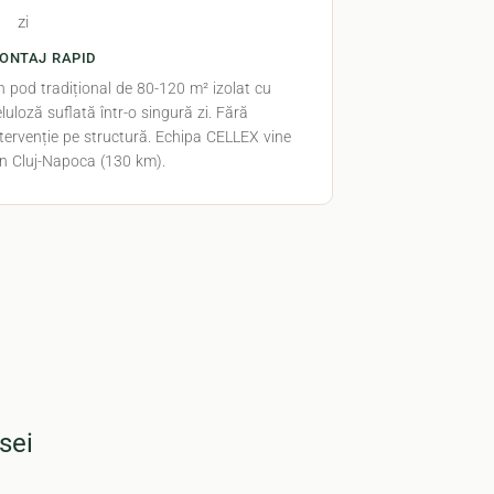
1
zi
ONTAJ RAPID
n pod tradițional de 80-120 m² izolat cu
luloză suflată într-o singură zi. Fără
ntervenție pe structură. Echipa CELLEX vine
in Cluj-Napoca (130 km).
sei