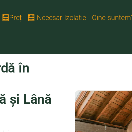
🧮Preț
🧮 Necesar Izolatie
Cine suntem
dă în
ă și Lână