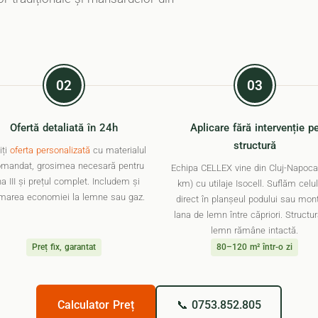
02
03
Ofertă detaliată în 24h
Aplicare fără intervenție p
structură
iți
oferta personalizată
cu materialul
omandat, grosimea necesară pentru
Echipa CELLEX vine din Cluj-Napoca
a III și prețul complet. Includem și
km) cu utilaje Isocell. Suflăm celu
imarea economiei la lemne sau gaz.
direct în planșeul podului sau mo
lana de lemn între căpriori. Structu
lemn rămâne intactă.
Preț fix, garantat
80–120 m² într-o zi
Calculator Preț
📞 0753.852.805