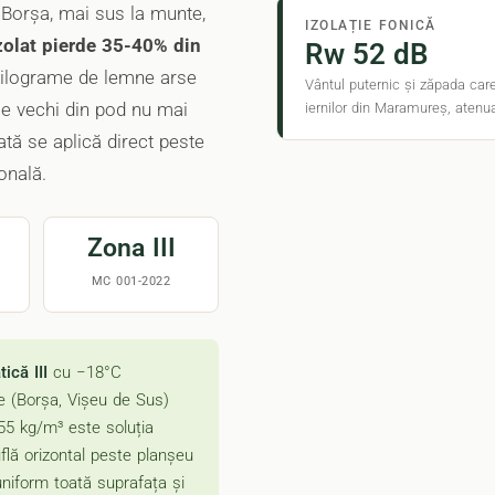
 Borșa, mai sus la munte,
IZOLAȚIE FONICĂ
zolat pierde 35-40% din
Rw 52 dB
kilograme de lemne arse
Vântul puternic și zăpada ca
le vechi din pod nu mai
iernilor din Maramureș, atenu
ată se aplică direct peste
onală.
Zona III
MC 001-2022
ică III
cu −18°C
e (Borșa, Vișeu de Sus)
55 kg/m³ este soluția
uflă orizontal peste planșeu
uniform toată suprafața și