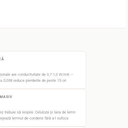
CĂ
iționale are conductivitate de 0,7-1,0 W/mK —
 la 0,038 reduce pierderile de peste 15 ori
 MASIV
 trebuie să respire. Celuloza și lana de lemn
tejează lemnul de condens fără a-l sufoca