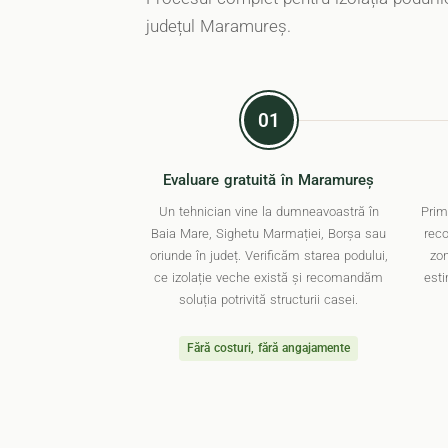
județul Maramureș.
01
Evaluare gratuită în Maramureș
Un tehnician vine la dumneavoastră în
Prim
Baia Mare, Sighetu Marmației, Borșa sau
rec
oriunde în județ. Verificăm starea podului,
zon
ce izolație veche există și recomandăm
est
soluția potrivită structurii casei.
Fără costuri, fără angajamente