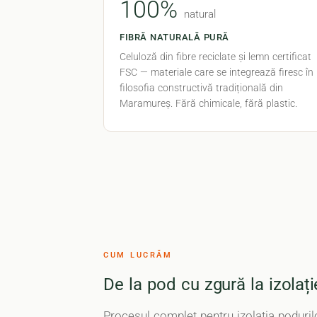
100%
natural
FIBRĂ NATURALĂ PURĂ
Celuloză din fibre reciclate și lemn certificat
FSC — materiale care se integrează firesc în
filosofia constructivă tradițională din
Maramureș. Fără chimicale, fără plastic.
CUM LUCRĂM
De la pod cu zgură la izola
Procesul complet pentru izolația poduril