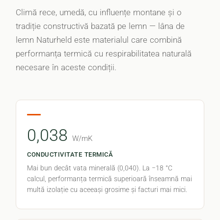
Climă rece, umedă, cu influențe montane și o
tradiție constructivă bazată pe lemn — lâna de
lemn Naturheld este materialul care combină
performanța termică cu respirabilitatea naturală
necesare în aceste condiții.
0,038
W/mK
CONDUCTIVITATE TERMICĂ
Mai bun decât vata minerală (0,040). La −18 °C
calcul, performanța termică superioară înseamnă mai
multă izolație cu aceeași grosime și facturi mai mici.