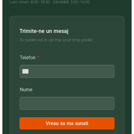
Luni–Vineri: 8:00–18:30 · Sâmbătă: 9:00–16:00
Trimite-ne un mesaj
Te sunăm noi în cel mai scurt timp posibil
Telefon
*
Nume
Vreau sa ma sunati