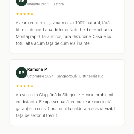
GB
Ianuarie 2025 · Bistrița
★★★★★
Aveam copii mici și voiam ceva 100% natural, fără
fibre sintetice. Lâna de lemn Naturheld e exact asta.
Montaj rapid, fără miros, fără dezordine. Casa e cu
totul alta acum față de cum era înainte.
Ramona P.
RP
Octombrie 2024 · Sângeorz-Băi, Bistrița-Năsăud
★★★★★
Au venit din Cluj până la Sângeorz — nicio problemă
cu distanța. Echipa serioasă, comunicare excelentă,
garanție în scris. Consumul la căldură a scăzut vizibil
față de sezonul trecut.