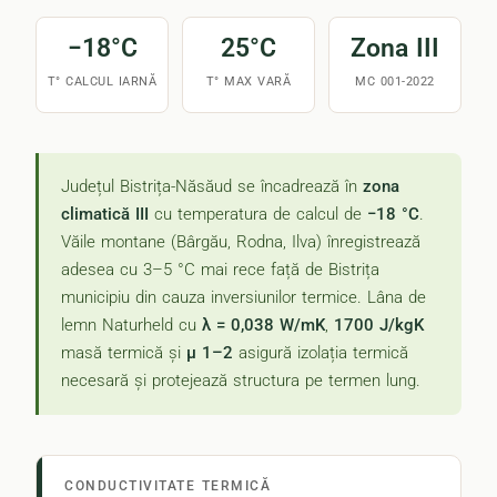
−18°C
25°C
Zona III
T° CALCUL IARNĂ
T° MAX VARĂ
MC 001-2022
Județul Bistrița-Năsăud se încadrează în
zona
climatică III
cu temperatura de calcul de
−18 °C
.
Văile montane (Bârgău, Rodna, Ilva) înregistrează
adesea cu 3–5 °C mai rece față de Bistrița
municipiu din cauza inversiunilor termice. Lâna de
lemn Naturheld cu
λ = 0,038 W/mK
,
1700 J/kgK
masă termică și
μ 1–2
asigură izolația termică
necesară și protejează structura pe termen lung.
CONDUCTIVITATE TERMICĂ