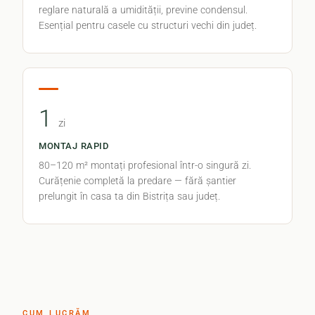
reglare naturală a umidității, previne condensul.
Esențial pentru casele cu structuri vechi din județ.
1
zi
MONTAJ RAPID
80–120 m² montați profesional într-o singură zi.
Curățenie completă la predare — fără șantier
prelungit în casa ta din Bistrița sau județ.
CUM LUCRĂM