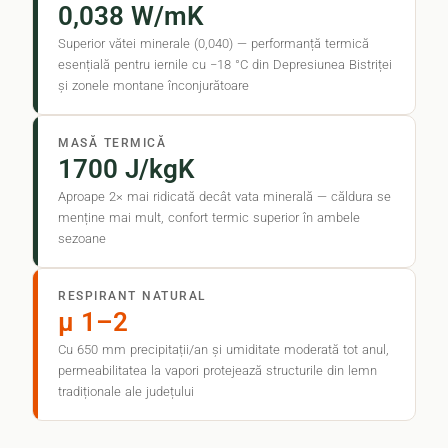
0,038 W/mK
Superior vătei minerale (0,040) — performanță termică
esențială pentru iernile cu −18 °C din Depresiunea Bistriței
și zonele montane înconjurătoare
MASĂ TERMICĂ
1700 J/kgK
Aproape 2× mai ridicată decât vata minerală — căldura se
menține mai mult, confort termic superior în ambele
sezoane
RESPIRANT NATURAL
μ 1–2
Cu 650 mm precipitații/an și umiditate moderată tot anul,
permeabilitatea la vapori protejează structurile din lemn
tradiționale ale județului