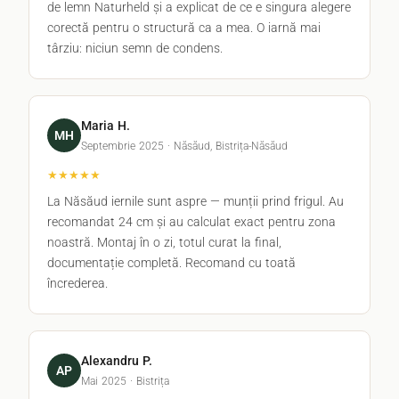
de lemn Naturheld și a explicat de ce e singura alegere
corectă pentru o structură ca a mea. O iarnă mai
târziu: niciun semn de condens.
Maria H.
MH
Septembrie 2025 · Năsăud, Bistrița-Năsăud
★★★★★
La Năsăud iernile sunt aspre — munții prind frigul. Au
recomandat 24 cm și au calculat exact pentru zona
noastră. Montaj în o zi, totul curat la final,
documentație completă. Recomand cu toată
încrederea.
Alexandru P.
AP
Mai 2025 · Bistrița