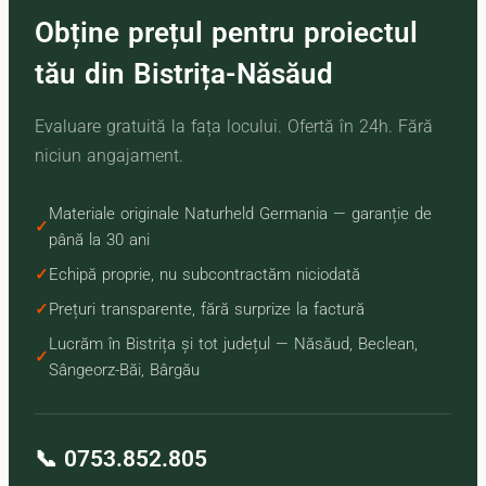
Obține prețul pentru proiectul
tău din Bistrița-Năsăud
Evaluare gratuită la fața locului. Ofertă în 24h. Fără
niciun angajament.
Materiale originale Naturheld Germania — garanție de
până la 30 ani
Echipă proprie, nu subcontractăm niciodată
Prețuri transparente, fără surprize la factură
Lucrăm în Bistrița și tot județul — Năsăud, Beclean,
Sângeorz-Băi, Bârgău
📞 0753.852.805