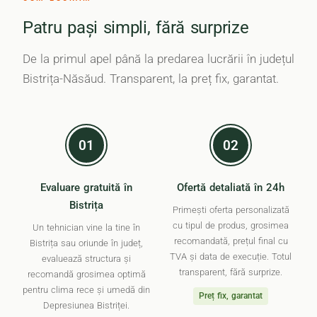
Patru pași simpli, fără surprize
De la primul apel până la predarea lucrării în județul
Bistrița-Năsăud. Transparent, la preț fix, garantat.
01
02
Evaluare gratuită în
Ofertă detaliată în 24h
Bistrița
Primești oferta personalizată
cu tipul de produs, grosimea
Un tehnician vine la tine în
recomandată, prețul final cu
Bistrița sau oriunde în județ,
TVA și data de execuție. Totul
evaluează structura și
transparent, fără surprize.
recomandă grosimea optimă
pentru clima rece și umedă din
Preț fix, garantat
Depresiunea Bistriței.