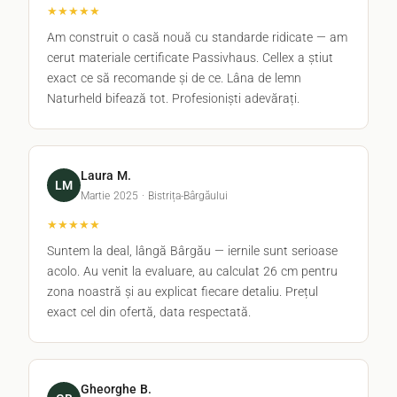
★★★★★
Am construit o casă nouă cu standarde ridicate — am
cerut materiale certificate Passivhaus. Cellex a știut
exact ce să recomande și de ce. Lâna de lemn
Naturheld bifează tot. Profesioniști adevărați.
Laura M.
LM
Martie 2025 · Bistrița-Bârgăului
★★★★★
Suntem la deal, lângă Bârgău — iernile sunt serioase
acolo. Au venit la evaluare, au calculat 26 cm pentru
zona noastră și au explicat fiecare detaliu. Prețul
exact cel din ofertă, data respectată.
Gheorghe B.