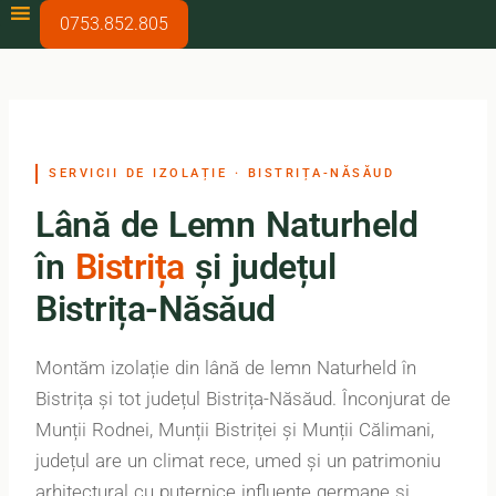
0753.852.805
SERVICII DE IZOLAȚIE · BISTRIȚA-NĂSĂUD
Lână de Lemn Naturheld
în
Bistrița
și județul
Bistrița-Năsăud
Montăm izolație din lână de lemn Naturheld în
Bistrița și tot județul Bistrița-Năsăud. Înconjurat de
Munții Rodnei, Munții Bistriței și Munții Călimani,
județul are un climat rece, umed și un patrimoniu
arhitectural cu puternice influențe germane și