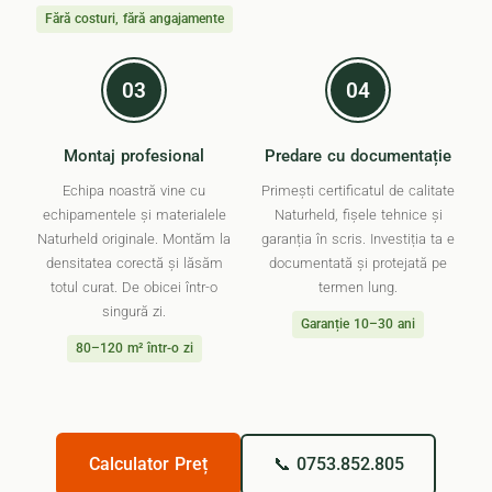
Fără costuri, fără angajamente
03
04
Montaj profesional
Predare cu documentație
Echipa noastră vine cu
Primești certificatul de calitate
echipamentele și materialele
Naturheld, fișele tehnice și
Naturheld originale. Montăm la
garanția în scris. Investiția ta e
densitatea corectă și lăsăm
documentată și protejată pe
totul curat. De obicei într-o
termen lung.
singură zi.
Garanție 10–30 ani
80–120 m² într-o zi
Calculator Preț
📞 0753.852.805