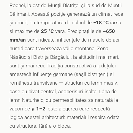
Rodnei, la est de Munții Bistriței și la sud de Munții
Călimani. Această poziție generează un climat rece
și umed, cu temperatura de calcul de
−18 °C
iarna
și maxime de
25 °C
vara. Precipitațiile de
~650
mm/an
sunt ridicate, influențate de masele de aer
humid care traversează văile montane. Zona
Năsăud și Bistrița-Bârgăului, la altitudini mai mari,
sunt și mai reci. Tradiția constructivă a județului
amestecă influențe germane (sașii bistrițeni) și
românești transilvane — structuri cu lemn masiv,
case cu pivot central, acoperișuri înalte. Lâna de
lemn Naturheld, cu permeabilitatea sa naturală la
vapori de
μ 1–2
, este alegerea care respectă
logica acestei arhitecturi: materialul respiră odată
cu structura, fără a o bloca.