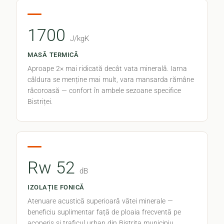
1700
J/kgK
MASĂ TERMICĂ
Aproape 2× mai ridicată decât vata minerală. Iarna
căldura se menține mai mult, vara mansarda rămâne
răcoroasă — confort în ambele sezoane specifice
Bistriței.
Rw 52
dB
IZOLAȚIE FONICĂ
Atenuare acustică superioară vătei minerale —
beneficiu suplimentar față de ploaia frecventă pe
acoperiș și traficul urban din Bistrița municipiu.