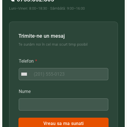
Luni–Vineri: 8:00–18:30 · Sâmbătă: 9:00–16:00
Trimite-ne un mesaj
Te sunăm noi în cel mai scurt timp posibil
Telefon
*
Nume
Vreau sa ma sunati