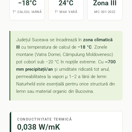
−18°C
24°C
Zona III
T° CALCUL IARNĂ
T° MAX VARĂ
MC 001-2022
Județul Suceava se încadrează în
zona climatică
III
cu temperatura de calcul de
−18 °C
. Zonele
montane (Vatra Dornei, Câmpulung Moldovenesc)
pot coborî sub −20 °C în nopțile extreme. Cu
~700
mm precipitații/an
și umiditate ridicată tot anul,
permeabilitatea la vapori μ 1–2 a lânii de lemn
Naturheld este esențială pentru orice structură din
lemn sau material organic din Bucovina.
CONDUCTIVITATE TERMICĂ
0,038 W/mK