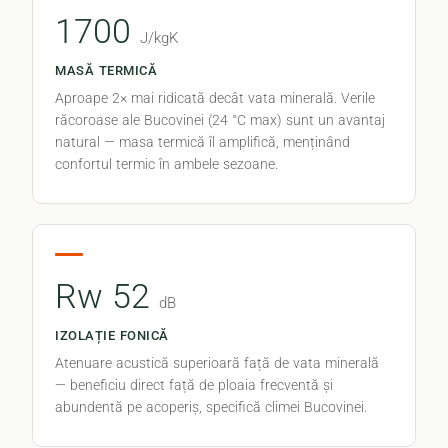
1700
J/kgK
MASĂ TERMICĂ
Aproape 2× mai ridicată decât vata minerală. Verile
răcoroase ale Bucovinei (24 °C max) sunt un avantaj
natural — masa termică îl amplifică, menținând
confortul termic în ambele sezoane.
Rw 52
dB
IZOLAȚIE FONICĂ
Atenuare acustică superioară față de vata minerală
— beneficiu direct față de ploaia frecventă și
abundentă pe acoperiș, specifică climei Bucovinei.