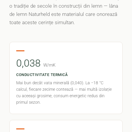
o tradiție de secole în construcții din lemn — lâna
de lemn Naturheld este materialul care onorează
toate aceste cerințe simultan.
0,038
W/mK
CONDUCTIVITATE TERMICĂ
Mai bun decât vata minerală (0,040). La −18 °C
calcul, fiecare zecime contează — mai multă izolație
cu aceeași grosime, consum energetic redus din
primul sezon.