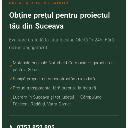
SOLICITĂ OFERTĂ GRATUITĂ
Obține prețul pentru proiectul
tău din Suceava
Evaluare gratuită la fața locului. Ofertă în 24h. Fără
niciun angajament.
Materiale originale Naturheld Germania — garanție de
până la 30 ani
Echipă proprie, nu subcontractăm niciodată
Prețuri transparente, fără surprize la factură
Lucrăm în Suceava și tot județul — Câmpulung,
Fălticeni, Rădăuți, Vatra Dornei
📞 0753.852.805