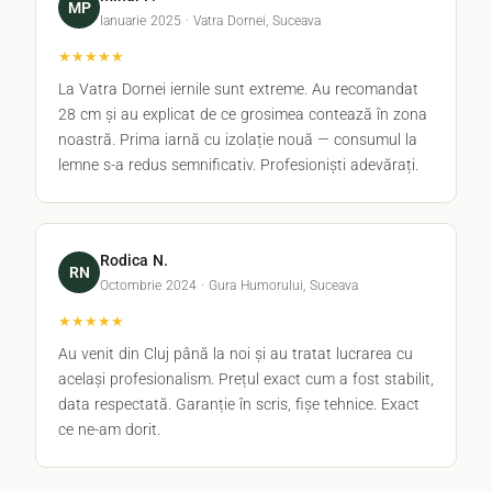
MP
Ianuarie 2025 · Vatra Dornei, Suceava
★★★★★
La Vatra Dornei iernile sunt extreme. Au recomandat
28 cm și au explicat de ce grosimea contează în zona
noastră. Prima iarnă cu izolație nouă — consumul la
lemne s-a redus semnificativ. Profesioniști adevărați.
Rodica N.
RN
Octombrie 2024 · Gura Humorului, Suceava
★★★★★
Au venit din Cluj până la noi și au tratat lucrarea cu
același profesionalism. Prețul exact cum a fost stabilit,
data respectată. Garanție în scris, fișe tehnice. Exact
ce ne-am dorit.