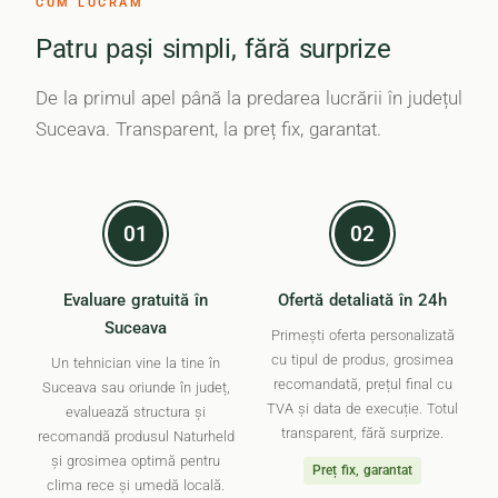
CUM LUCRĂM
Patru pași simpli, fără surprize
De la primul apel până la predarea lucrării în județul
Suceava. Transparent, la preț fix, garantat.
01
02
Evaluare gratuită în
Ofertă detaliată în 24h
Suceava
Primești oferta personalizată
cu tipul de produs, grosimea
Un tehnician vine la tine în
recomandată, prețul final cu
Suceava sau oriunde în județ,
TVA și data de execuție. Totul
evaluează structura și
transparent, fără surprize.
recomandă produsul Naturheld
și grosimea optimă pentru
Preț fix, garantat
clima rece și umedă locală.