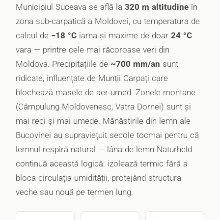
Municipiul Suceava se află la
320 m altitudine
în
zona sub-carpatică a Moldovei, cu temperatura de
calcul de
−18 °C
iarna și maxime de doar
24 °C
vara — printre cele mai răcoroase veri din
Moldova. Precipitațiile de
~700 mm/an
sunt
ridicate, influențate de Munții Carpați care
blochează masele de aer umed. Zonele montane
(Câmpulung Moldovenesc, Vatra Dornei) sunt și
mai reci și mai umede. Mănăstirile din lemn ale
Bucovinei au supraviețuit secole tocmai pentru că
lemnul respiră natural — lâna de lemn Naturheld
continuă această logică: izolează termic fără a
bloca circulația umidității, protejând structura
veche sau nouă pe termen lung.