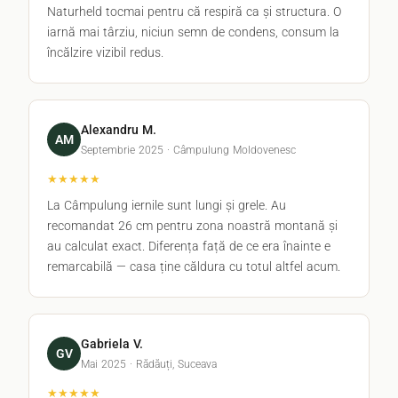
Naturheld tocmai pentru că respiră ca și structura. O
iarnă mai târziu, niciun semn de condens, consum la
încălzire vizibil redus.
Alexandru M.
AM
Septembrie 2025 · Câmpulung Moldovenesc
★★★★★
La Câmpulung iernile sunt lungi și grele. Au
recomandat 26 cm pentru zona noastră montană și
au calculat exact. Diferența față de ce era înainte e
remarcabilă — casa ține căldura cu totul altfel acum.
Gabriela V.
GV
Mai 2025 · Rădăuți, Suceava
★★★★★