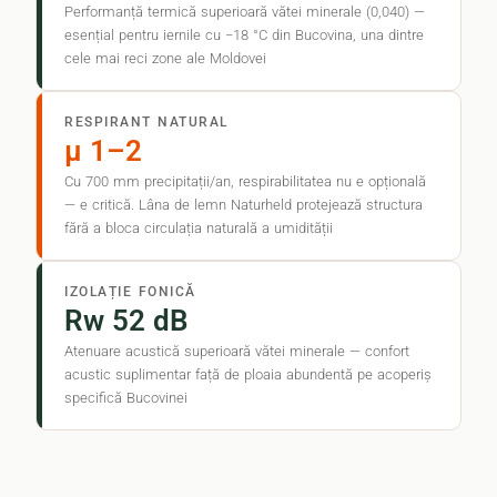
Performanță termică superioară vătei minerale (0,040) —
esențial pentru iernile cu −18 °C din Bucovina, una dintre
cele mai reci zone ale Moldovei
RESPIRANT NATURAL
μ 1–2
Cu 700 mm precipitații/an, respirabilitatea nu e opțională
— e critică. Lâna de lemn Naturheld protejează structura
fără a bloca circulația naturală a umidității
IZOLAȚIE FONICĂ
Rw 52 dB
Atenuare acustică superioară vătei minerale — confort
acustic suplimentar față de ploaia abundentă pe acoperiș
specifică Bucovinei