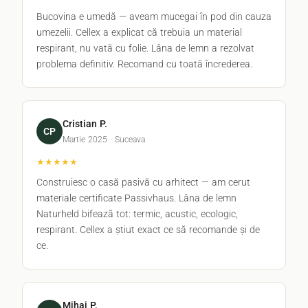
Bucovina e umedă — aveam mucegai în pod din cauza
umezelii. Cellex a explicat că trebuia un material
respirant, nu vată cu folie. Lâna de lemn a rezolvat
problema definitiv. Recomand cu toată încrederea.
Cristian P.
CP
Martie 2025 · Suceava
★★★★★
Construiesc o casă pasivă cu arhitect — am cerut
materiale certificate Passivhaus. Lâna de lemn
Naturheld bifează tot: termic, acustic, ecologic,
respirant. Cellex a știut exact ce să recomande și de
ce.
Mihai P.