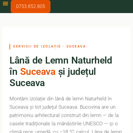
0753.852.805
SERVICII DE IZOLAȚIE · SUCEAVA
Lână de Lemn Naturheld
în
Suceava
și județul
Suceava
Montăm izolație din lână de lemn Naturheld în
Suceava și tot județul Suceava. Bucovina are un
patrimoniu arhitectural construit din lemn — de la
casele tradiționale la mănăstirile UNESCO — și o
climă rece, umedă, cu −18 °C calcul. Lâna de lemn