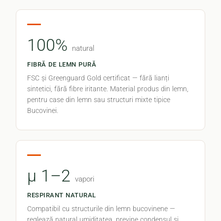
100%
natural
FIBRĂ DE LEMN PURĂ
FSC și Greenguard Gold certificat — fără lianți
sintetici, fără fibre iritante. Material produs din lemn,
pentru case din lemn sau structuri mixte tipice
Bucovinei.
μ 1–2
vapori
RESPIRANT NATURAL
Compatibil cu structurile din lemn bucovinene —
reglează natural umiditatea, previne condensul și