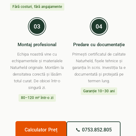
Fără costuri, fără angajamente
03
04
Montaj profesional
Predare cu documentație
Echipa noastră vine cu
Primești certificatul de calitate
echipamentele și materialele
Naturheld, fișele tehnice și
Naturheld originale. Montăm la
garanția în scris. Investiția ta e
densitatea corectă și lăsăm
documentată și protejată pe
totul curat. De obicei într-o
termen lung.
singură zi.
Garanție 10–30 ani
80–120 m² într-o zi
Calculator Preț
📞 0753.852.805